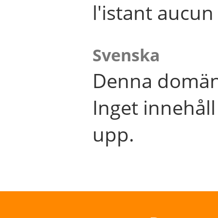
l'istant aucu
Svenska
Denna domän 
Inget innehål
upp.